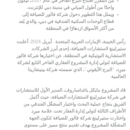
من المقرر افتتاح البرج الفاخر في عام 2027، ليكون
واحدًا من أطول المباني في مدينة دبي للإنترنت.
ويمثل هذا التطوير دخول شركة فالور للضيافة إلى
قطاع الوحدات السكنية الفندقية في دبي، والذي يُعد
من أكثر الأسواق ازدهارًا في المنطقة.
رأس الخيمة، الإمارات العربية المتحدة - أبريل 2024: أعلنت
ستيرلينغ لاستشارات الضيافة، إحدى أبرز الشركات
الاستشارية البوتيكية في المنطقة، عن اختيارها شركة فالور
للضيافة لتولي إدارة المشروع العقاري الفاخر التابع لشركة
ميرِد، "البرج الأيقوني"، الذي صممته شركة بينينفارينا
العالمية.
قاد المشروع مايكل باغداساروف، المدير الأول للاستشارات
في شركة ستيرلينغ لاستشارات الضيافة، حيث أكمل
الفريق بنجاح عملية البحث واختيار المشغّل الفندقي من
الأطراف الثالثة لتولي إدارة العقار تحت علامة ميرِد.
واختارت ستيرلينغ شركة فالور للضيافة لتكون الجهة
المشغّلة للمشروع بهدف تقديم منتج مميز على مستوى