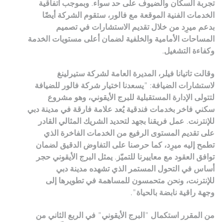
تجربة السكان والضيوف على حد سواء. وبموجب اتفاقية
الخدمات الفنية الموقعة مع فالور، ستقوم الشركة أيضًا
بدعم ميرِد من خلال تقديم الاستشارات في تصميم
المساحات الأمامية والخلفية لضمان أعلى مستويات الخدمة
وكفاءة التشغيل.
وقالت تاتيانا فيلر، المديرة العامة لشركة ستيرلينغ
لاستشارات الضيافة: "يسعدنا اختيار شركة فالور للضيافة
لتتولى الإدارة المستقبلية للبرج الأيقوني، وهو مشروع
سكني فاخر بخدمات فندقية يُعد علامة فارقة في مدينة دبي
للإنترنت. عمل فريقنا بجهد لتحديد الشريك المثالي القادر
على تقديم المستوى الرفيع من الخدمات الفاخرة الذي
تطمح إليه ميرِد، كما حرصنا على التفاوض الدقيق لضمان
توافق العقود مع معاييرنا للتميّز. يمثل البرج الأيقوني حجر
أساس في التحول المستمر الذي تشهده مدينة دبي
للإنترنت، ونحن متحمسون للمساهمة في تطويرها إلى
وجهة راقية نابضة بالحياة".
من المقرر استكمال "البرج الأيقوني" في الربع الثاني من