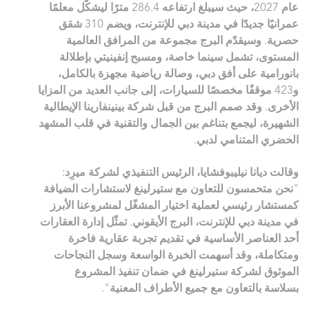
عام 2027، حيث سيبلغ ارتفاعه 286.4 مترًا ليشكّل معلمًا
عمرانيًا جديدًا في مدينة دبي للإنترنت، ويضم 310 شقق
حصرية. وسيقدّم البرج مجموعة من المرافق العالمية
المستوى، تشمل سينما خاصة، ومسبح إنفينيتي بإطلالة
بانورامية على أفق دبي، وصالة رياضية مجهزة بالكامل،
و423 موقفًا مخصصًا للسيارات، إلى جانب العديد من المزايا
الأخرى. وقد صمم البرج من قبل شركة بينينفارينا الإيطالية
الشهيرة، ليجمع بتناغم بين الجمال والتقنية في قلب المشهد
الحضري المتنامي لدبي.
وقالت ديانا نيليبوفشايا، الرئيس التنفيذي لشركة ميرِد:
"نحن متحمسون للتعاون مع ستيرلينغ لاستشارات الضيافة
كمستشار رئيسي لعملية اختيار المشغّل لمشروعنا الأبرز
في مدينة دبي للإنترنت، البرج الأيقوني. تمثّل إدارة العقارات
أحد العناصر الأساسية في تقديم تجربة عقارية فاخرة
ومتكاملة، وقد أسهمت الخبرة الواسعة وسجل النجاحات
الموثوق لشركة ستيرلينغ في ضمان تنفيذ المشروع
بسلاسة بالتعاون مع جميع الأطراف المعنية".